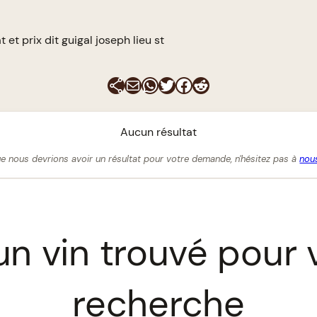
 et prix dit guigal joseph lieu st
E-mail
WhatsApp
Twitter
Facebook
Reddit
Aucun résultat
e nous devrions avoir un résultat pour votre demande, n'hésitez pas à
nous
n vin trouvé pour 
recherche