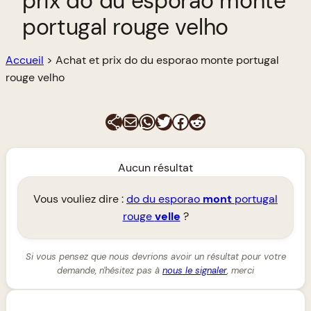
prix do du esporao monte
portugal rouge velho
Accueil
>
Achat et prix do du esporao monte portugal
rouge velho
E-mail
WhatsApp
Twitter
Facebook
Reddit
Aucun résultat
Vous vouliez dire :
do du esporao
mont
portugal
rouge
velle
?
Si vous pensez que nous devrions avoir un résultat pour votre
demande, n'hésitez pas à
nous le signaler
, merci