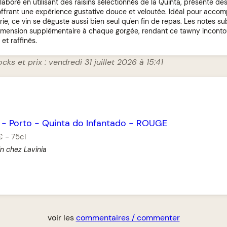
laboré en utilisant des raisins sélectionnés de la Quinta, présente de
offrant une expérience gustative douce et veloutée. Idéal pour acco
rie, ce vin se déguste aussi bien seul qu'en fin de repas. Les notes sub
dimension supplémentaire à chaque gorgée, rendant ce tawny inconto
et raffinés.
cks et prix : vendredi 31 juillet 2026 à 15:41
-
Porto
-
Quinta do Infantado
-
ROUGE
€
-
75cl
n chez Lavinia
voir les
commentaires / commenter