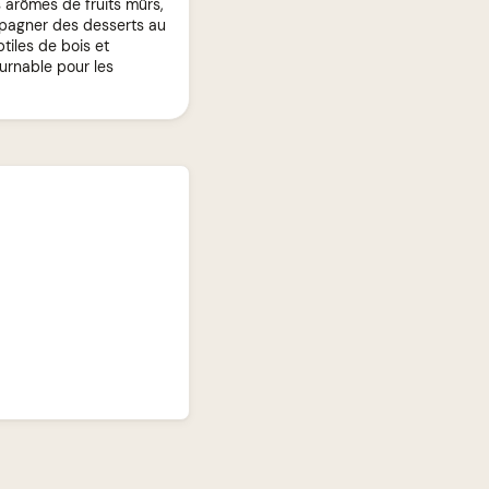
s arômes de fruits mûrs,
mpagner des desserts au
tiles de bois et
urnable pour les