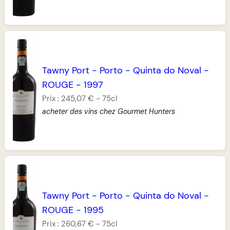
Tawny Port
-
Porto
-
Quinta do Noval
-
ROUGE
-
1997
Prix :
245,07 €
-
75cl
acheter des vins chez Gourmet Hunters
Tawny Port
-
Porto
-
Quinta do Noval
-
ROUGE
-
1995
Prix :
260,67 €
-
75cl