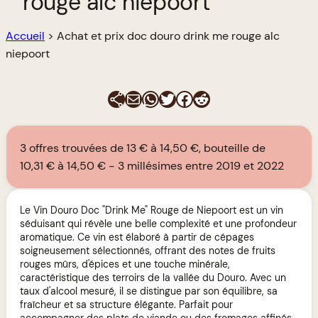
rouge alc niepoort
Accueil
>
Achat et prix doc douro drink me rouge alc
niepoort
E-mail
WhatsApp
Twitter
Facebook
Reddit
3 offres trouvées de 13 € à 14,50 €, bouteille de
10,31 € à 14,50 €
3 millésimes entre 2019 et 2022
Le Vin Douro Doc "Drink Me" Rouge de Niepoort est un vin
séduisant qui révèle une belle complexité et une profondeur
aromatique. Ce vin est élaboré à partir de cépages
soigneusement sélectionnés, offrant des notes de fruits
rouges mûrs, d'épices et une touche minérale,
caractéristique des terroirs de la vallée du Douro. Avec un
taux d'alcool mesuré, il se distingue par son équilibre, sa
fraîcheur et sa structure élégante. Parfait pour
accompagner des plats de viande ou des fromages affinés,