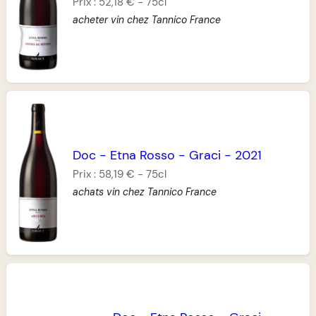
Prix :
52,18 €
-
75cl
acheter vin chez Tannico France
Doc
-
Etna Rosso
-
Graci
-
2021
Prix :
58,19 €
-
75cl
achats vin chez Tannico France