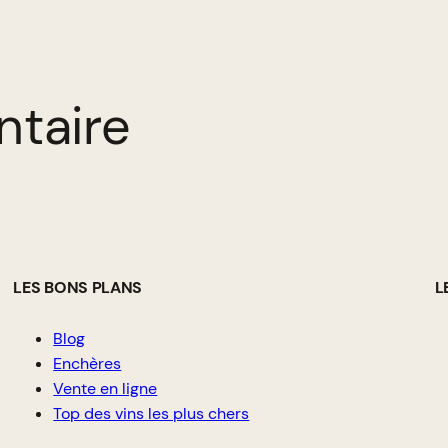
ntaire
LES BONS PLANS
L
Blog
Enchères
Vente en ligne
Top des vins les plus chers