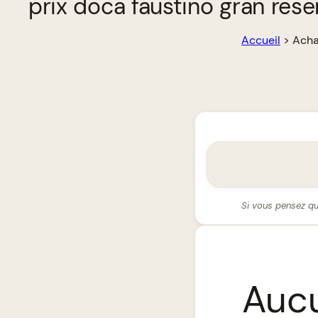
prix doca faustino gran rese
Accueil
>
Acha
Si vous pensez qu
Aucu