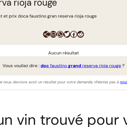
rva rioja rouge
t et prix doca faustino gran reserva rioja rouge
E-mail
WhatsApp
Twitter
Facebook
Reddit
Aucun résultat
Vous vouliez dire :
doc
faustino
grand
reserva rioja rouge
?
e nous devrions avoir un résultat pour votre demande, n'hésitez pas à
nous
n vin trouvé pour 