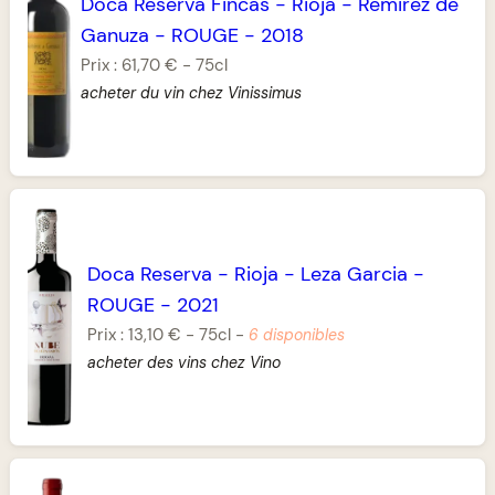
Doca Reserva Fincas
-
Rioja
-
Remirez de
Ganuza
-
ROUGE
-
2018
Prix :
61,70 €
-
75cl
acheter du vin chez Vinissimus
Doca Reserva
-
Rioja
-
Leza Garcia
-
ROUGE
-
2021
Prix :
13,10 €
-
75cl
-
6 disponibles
acheter des vins chez Vino