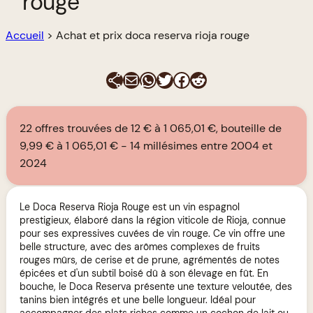
rouge
Accueil
>
Achat et prix doca reserva rioja rouge
E-mail
WhatsApp
Twitter
Facebook
Reddit
22 offres trouvées de 12 € à 1 065,01 €, bouteille de
9,99 € à 1 065,01 €
14 millésimes entre 2004 et
2024
Le Doca Reserva Rioja Rouge est un vin espagnol
prestigieux, élaboré dans la région viticole de Rioja, connue
pour ses expressives cuvées de vin rouge. Ce vin offre une
belle structure, avec des arômes complexes de fruits
rouges mûrs, de cerise et de prune, agrémentés de notes
épicées et d'un subtil boisé dû à son élevage en fût. En
bouche, le Doca Reserva présente une texture veloutée, des
tanins bien intégrés et une belle longueur. Idéal pour
accompagner des plats riches comme un cochon de lait ou