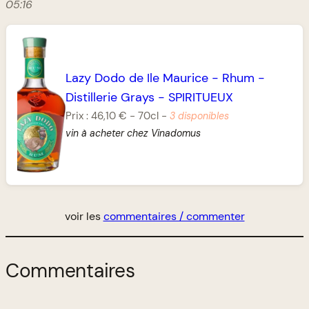
05:16
Lazy Dodo de Ile Maurice
-
Rhum
-
Distillerie Grays
-
SPIRITUEUX
Prix :
46,10 €
-
70cl
-
3 disponibles
vin à acheter chez Vinadomus
voir les
commentaires / commenter
Commentaires