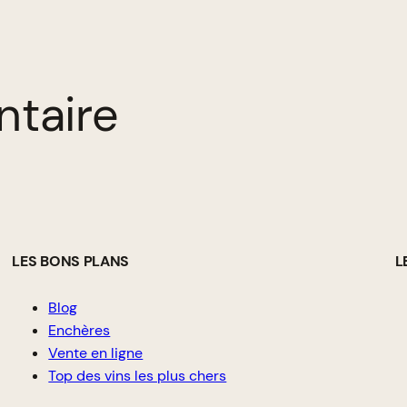
ntaire
LES BONS PLANS
L
Blog
Enchères
Vente en ligne
Top des vins les plus chers