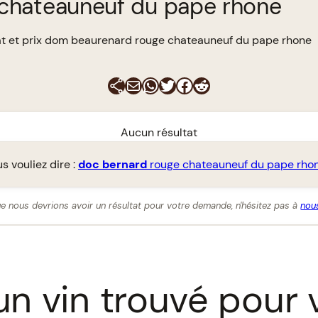
 chateauneuf du pape rhone
t et prix dom beaurenard rouge chateauneuf du pape rhone
E-mail
WhatsApp
Twitter
Facebook
Reddit
Aucun résultat
s vouliez dire :
doc
bernard
rouge chateauneuf du pape rho
e nous devrions avoir un résultat pour votre demande, n'hésitez pas à
nous
n vin trouvé pour 