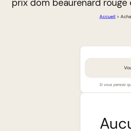
prix dom beaurenard rouge
Accueil
>
Acha
Vou
Si vous pensez qu
Aucu