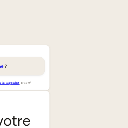
ne
?
 le signaler
, merci
votre