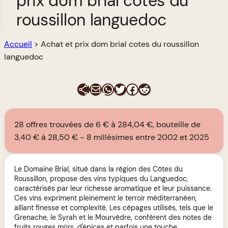
prix dom brial cotes du
roussillon languedoc
Accueil
>
Achat et prix dom brial cotes du roussillon
languedoc
E-mail
WhatsApp
Twitter
Facebook
Reddit
28 offres trouvées de 6 € à 284,04 €, bouteille de
3,40 € à 28,50 €
8 millésimes entre 2002 et 2025
Le Domaine Brial, situé dans la région des Côtes du
Roussillon, propose des vins typiques du Languedoc,
caractérisés par leur richesse aromatique et leur puissance.
Ces vins expriment pleinement le terroir méditerranéen,
alliant finesse et complexité. Les cépages utilisés, tels que le
Grenache, le Syrah et le Mourvèdre, confèrent des notes de
fruits rouges mûrs, d'épices et parfois une touche