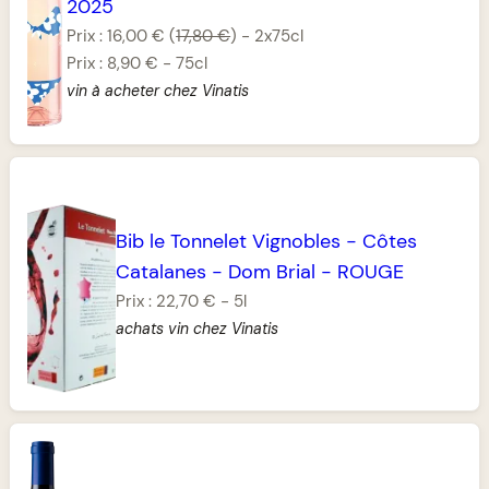
2025
Prix :
16,00 €
(
17,80 €
)
-
2x75cl
Prix :
8,90 €
-
75cl
vin à acheter chez Vinatis
Bib le Tonnelet Vignobles
-
Côtes
Catalanes
-
Dom Brial
-
ROUGE
Prix :
22,70 €
-
5l
achats vin chez Vinatis