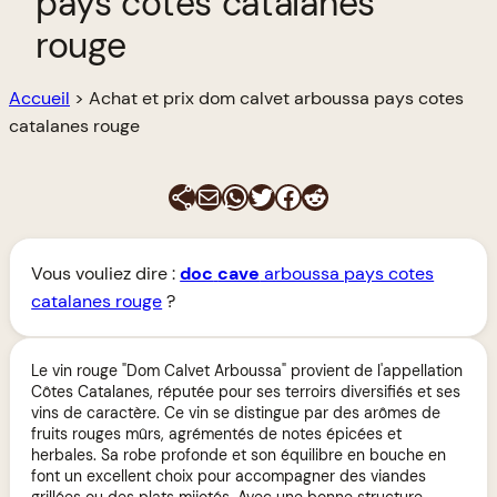
pays cotes catalanes
rouge
Accueil
>
Achat et prix dom calvet arboussa pays cotes
catalanes rouge
E-mail
WhatsApp
Twitter
Facebook
Reddit
Vous vouliez dire :
doc
cave
arboussa pays cotes
catalanes rouge
?
Le vin rouge "Dom Calvet Arboussa" provient de l'appellation
Côtes Catalanes, réputée pour ses terroirs diversifiés et ses
vins de caractère. Ce vin se distingue par des arômes de
fruits rouges mûrs, agrémentés de notes épicées et
herbales. Sa robe profonde et son équilibre en bouche en
font un excellent choix pour accompagner des viandes
grillées ou des plats mijotés. Avec une bonne structure