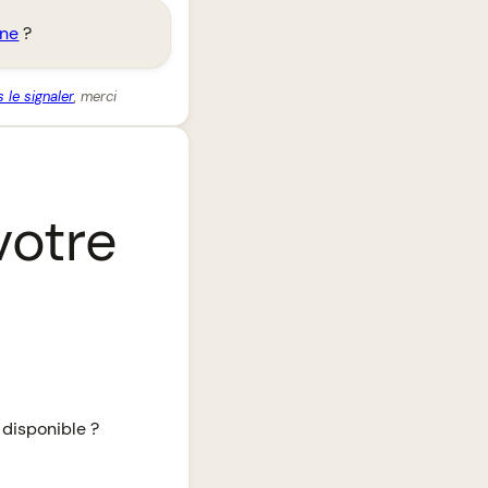
gne
?
 le signaler
, merci
votre
 disponible ?