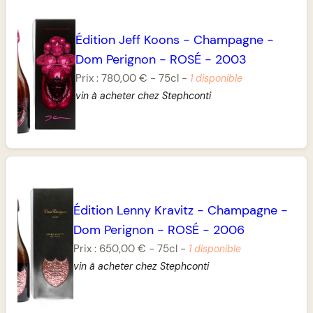
Édition Jeff Koons
-
Champagne
-
Dom Perignon
-
ROSÉ
-
2003
Prix :
780,00 €
-
75cl
-
1 disponible
vin à acheter chez Stephconti
Édition Lenny Kravitz
-
Champagne
-
Dom Perignon
-
ROSÉ
-
2006
Prix :
650,00 €
-
75cl
-
1 disponible
vin à acheter chez Stephconti