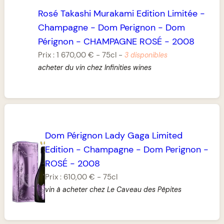
Rosé Takashi Murakami Edition Limitée
-
Champagne
-
Dom Perignon
-
Dom
Pérignon
-
CHAMPAGNE ROSÉ
-
2008
Prix :
1 670,00 €
-
75cl
-
3 disponibles
acheter du vin chez Infinities wines
Dom Pérignon Lady Gaga Limited
Edition
-
Champagne
-
Dom Perignon
-
ROSÉ
-
2008
Prix :
610,00 €
-
75cl
vin à acheter chez Le Caveau des Pépites