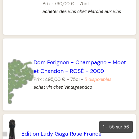
Prix :
790,00 €
-
75cl
acheter des vins chez Marché aux vins
Dom Perignon
-
Champagne
-
Moet
et Chandon
-
ROSÉ
-
2009
Prix :
495,00 €
-
75cl
-
5 disponibles
achat vin chez Vintageandco
1 - 55 sur 56
Edition Lady Gaga Rose France
-