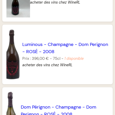
acheter des vins chez WineRL
Luminous
-
Champagne
-
Dom Perignon
-
ROSÉ
-
2008
Prix :
396,00 €
-
75cl
-
1 disponible
acheter des vins chez WineRL
Dom Pérignon
-
Champagne
-
Dom
Perignon
-
ROSÉ
-
2008