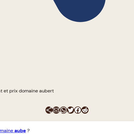
t et prix domaine aubert
E-mail
WhatsApp
Twitter
Facebook
Reddit
maine
aube
?