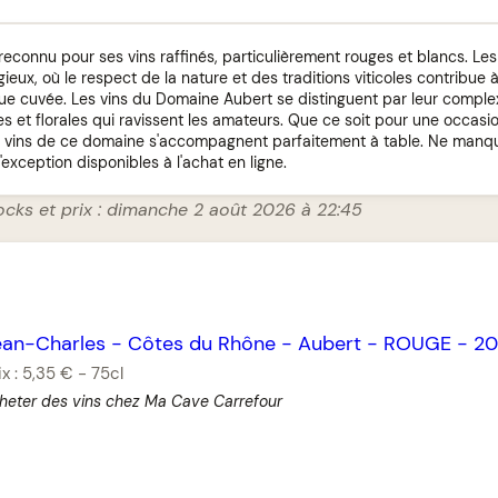
econnu pour ses vins raffinés, particulièrement rouges et blancs. Les
ieux, où le respect de la nature et des traditions viticoles contribue à
ue cuvée. Les vins du Domaine Aubert se distinguent par leur comple
es et florales qui ravissent les amateurs. Que ce soit pour une occasi
 vins de ce domaine s'accompagnent parfaitement à table. Ne manqu
exception disponibles à l'achat en ligne.
ocks et prix : dimanche 2 août 2026 à 22:45
ean-Charles
-
Côtes du Rhône
-
Aubert
-
ROUGE
-
20
ix :
5,35 €
-
75cl
heter des vins chez Ma Cave Carrefour