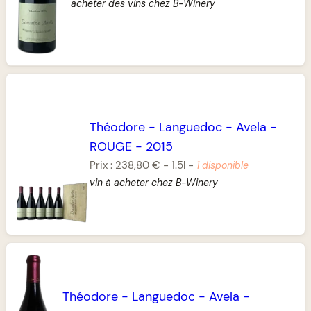
acheter des vins chez B-Winery
Théodore
-
Languedoc
-
Avela
-
ROUGE
-
2015
Prix :
238,80 €
-
1.5l
-
1 disponible
vin à acheter chez B-Winery
Théodore
-
Languedoc
-
Avela
-