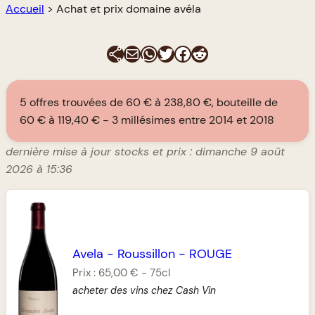
Accueil
>
Achat et prix domaine avéla
E-mail
WhatsApp
Twitter
Facebook
Reddit
5 offres trouvées de 60 € à 238,80 €, bouteille de
60 € à 119,40 €
3 millésimes entre 2014 et 2018
dernière mise à jour stocks et prix : dimanche 9 août
2026 à 15:36
Avela
-
Roussillon
-
ROUGE
Prix :
65,00 €
-
75cl
acheter des vins chez Cash Vin