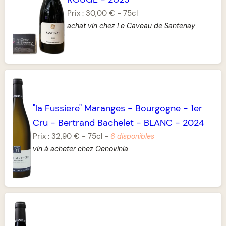
Prix :
30,00 €
-
75cl
achat vin chez Le Caveau de Santenay
"la Fussiere" Maranges
-
Bourgogne
-
1er
Cru
-
Bertrand Bachelet
-
BLANC
-
2024
Prix :
32,90 €
-
75cl
-
6 disponibles
vin à acheter chez Oenovinia