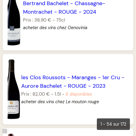
Bertrand Bachelet
-
Chassagne-
Montrachet
-
ROUGE
-
2024
Prix :
38,90 €
-
75cl
acheter des vins chez Oenovinia
les Clos Roussots
-
Maranges
-
1er Cru
-
Aurore Bachelet
-
ROUGE
-
2023
Prix :
82,00 €
-
1.5l
-
6 disponibles
acheter des vins chez Le mouton rouge
1 - 54 sur 172