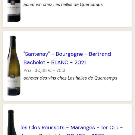
achat vin chez Les halles de Quercamps
"Santenay"
-
Bourgogne
-
Bertrand
Bachelet
-
BLANC
-
2021
Prix :
30,35 €
-
75cl
acheter des vins chez Les halles de Quercamps
les Clos Roussots
-
Maranges
-
1er Cru
-