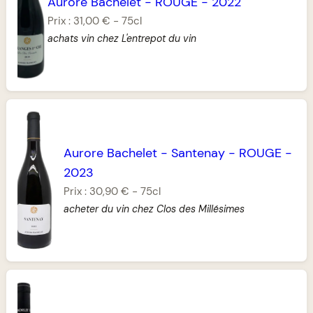
Aurore Bachelet
-
ROUGE
-
2022
Prix :
31,00 €
-
75cl
achats vin chez L'entrepot du vin
Aurore Bachelet
-
Santenay
-
ROUGE
-
2023
Prix :
30,90 €
-
75cl
acheter du vin chez Clos des Millésimes