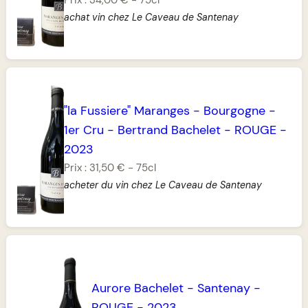
achat vin chez Le Caveau de Santenay
"la Fussiere" Maranges
-
Bourgogne
-
1er Cru
-
Bertrand Bachelet
-
ROUGE
-
2023
Prix :
31,50 €
-
75cl
acheter du vin chez Le Caveau de Santenay
Aurore Bachelet
-
Santenay
-
ROUGE
-
2023