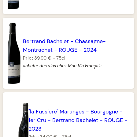
Bertrand Bachelet
-
Chassagne-
Montrachet
-
ROUGE
-
2024
Prix :
39,90 €
-
75cl
acheter des vins chez Mon Vin Français
"la Fussiere" Maranges
-
Bourgogne
-
1er Cru
-
Bertrand Bachelet
-
ROUGE
-
2023
Prix :
34,00 €
-
75cl