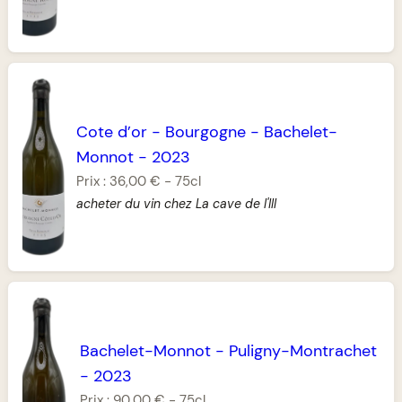
Cote d’or
-
Bourgogne
-
Bachelet-
Monnot
-
2023
Prix :
36,00 €
-
75cl
acheter du vin chez La cave de l'Ill
Bachelet-Monnot
-
Puligny-Montrachet
-
2023
Prix :
90,00 €
-
75cl