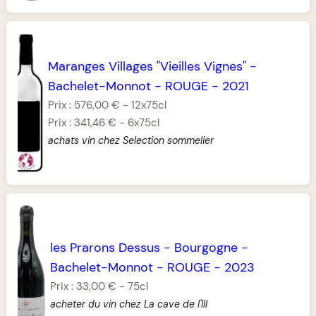
Maranges Villages "Vieilles Vignes"
-
Bachelet-Monnot
-
ROUGE
-
2021
Prix :
576,00 €
-
12x75cl
Prix :
341,46 €
-
6x75cl
achats vin chez Selection sommelier
les Prarons Dessus
-
Bourgogne
-
Bachelet-Monnot
-
ROUGE
-
2023
Prix :
33,00 €
-
75cl
acheter du vin chez La cave de l'Ill