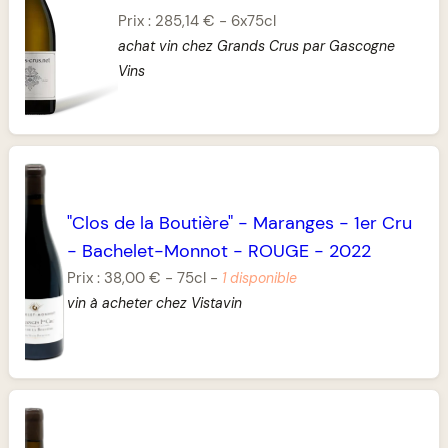
Prix :
285,14 €
-
6x75cl
achat vin chez Grands Crus par Gascogne
Vins
"Clos de la Boutière"
-
Maranges
-
1er Cru
-
Bachelet-Monnot
-
ROUGE
-
2022
Prix :
38,00 €
-
75cl
-
1 disponible
vin à acheter chez Vistavin