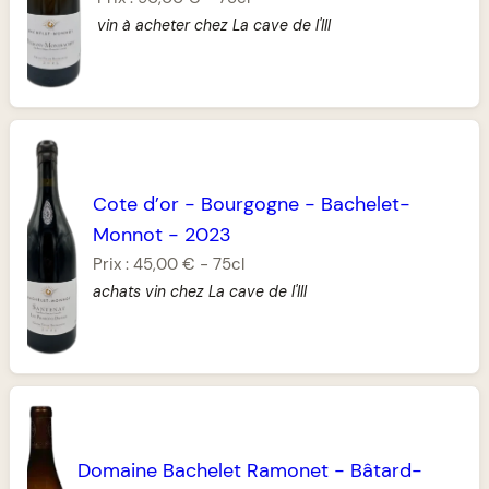
vin à acheter chez La cave de l'Ill
Cote d’or
-
Bourgogne
-
Bachelet-
Monnot
-
2023
Prix :
45,00 €
-
75cl
achats vin chez La cave de l'Ill
Domaine Bachelet Ramonet
-
Bâtard-