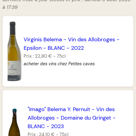
à 17:39
Virginis Belema
-
Vin des Allobroges
-
Epsilon
-
BLANC
-
2022
Prix :
22,80 €
-
75cl
acheter des vins chez Petites caves
"Imago" Belema Y. Pernuit
-
Vin des
Allobroges
-
Domaine du Gringet
-
BLANC
-
2023
Prix :
24,10 €
-
75cl