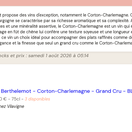
 propose des vins d'exception, notamment le Corton-Charlemagne. 
gogne se caractérise par sa richesse aromatique et sa complexité. A
ates et une minéralité assertive, le Corton-Charlemagne est un vin qu
age en fût de chêne lui confère une texture soyeuse et une longueur
e ce vin un choix idéal pour accompagner des plats raffinés comme 
élégance et la finesse que seul un grand cru comme le Corton-Charlema
ocks et prix : samedi 1 août 2026 à 05:14
 Berthelemot
-
Corton-Charlemagne
-
Grand Cru
-
B
0 €
-
75cl
-
3 disponibles
hez Vilavigne