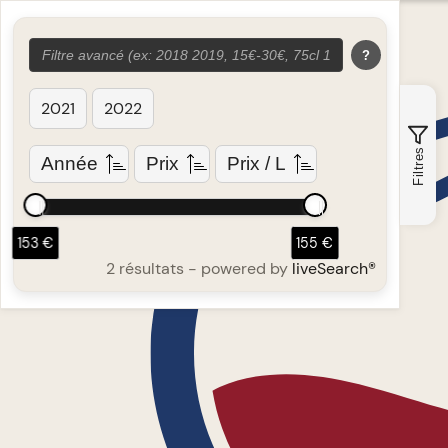
?
2021
2022
Filtres
Année
Prix
Prix / L
153 €
155 €
2 résultats
- powered by
liveSearch®