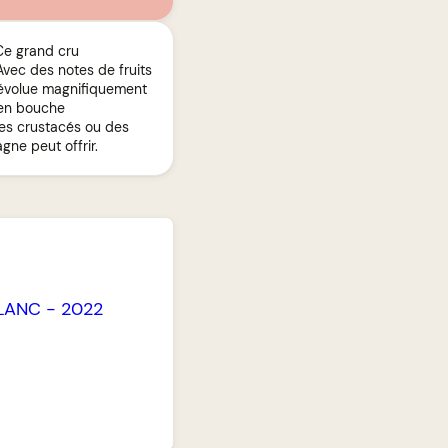
Ce grand cru
vec des notes de fruits
i évolue magnifiquement
 en bouche
des crustacés ou des
gne peut offrir.
LANC
-
2022