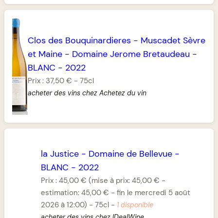
Clos des Bouquinardieres
-
Muscadet Sèvre
et Maine
-
Domaine Jerome Bretaudeau
-
BLANC
-
2022
Prix :
37,50 €
-
75cl
acheter des vins chez Achetez du vin
la Justice
-
Domaine de Bellevue
-
BLANC
-
2022
Prix :
45,00 €
(mise à prix: 45,00 € -
estimation: 45,00 € - fin le mercredi 5 août
2026 à 12:00)
-
75cl
-
1 disponible
acheter des vins chez IDealWine