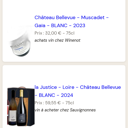
Château Bellevue
-
Muscadet
-
Gaïa
-
BLANC
-
2023
Prix :
32,00 €
-
75cl
achats vin chez Winenot
la Justice
-
Loire
-
Château Bellevue
-
BLANC
-
2024
Prix :
59,55 €
-
75cl
vin à acheter chez Sauvignonnes