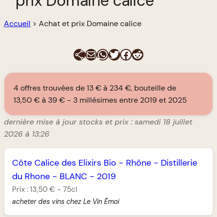
prix Domaine calice
Accueil
>
Achat et prix Domaine calice
E-mail
WhatsApp
Twitter
Facebook
Reddit
4 offres trouvées de 13 € à 234 €, bouteille de
13,50 € à 39 €
3 millésimes entre 2019 et 2025
dernière mise à jour stocks et prix : samedi 18 juillet
2026 à 13:26
Côte Calice des Elixirs Bio
-
Rhône
-
Distillerie
du Rhone
-
BLANC
-
2019
Prix :
13,50 €
-
75cl
acheter des vins chez Le Vin Émoi