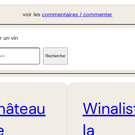
voir les
commentaires / commenter
 un vin
Rechercher
hâteau
Winalist
e
la