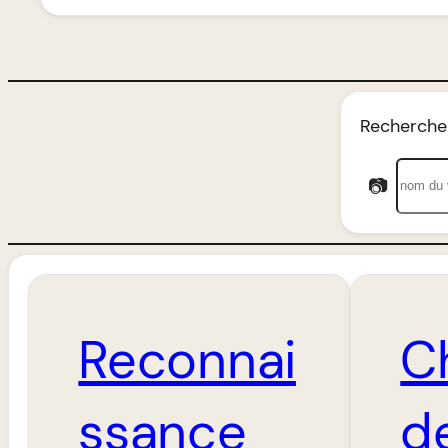
Rechercher
📷
Reconnai
C
ssance
d