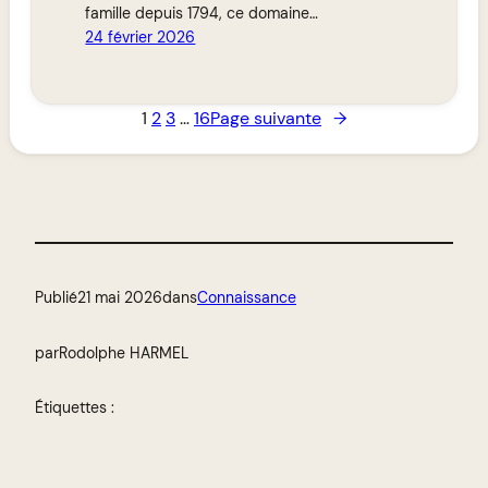
famille depuis 1794, ce domaine…
24 février 2026
1
2
3
…
16
Page suivante
→
Publié
21 mai 2026
dans
Connaissance
par
Rodolphe HARMEL
Étiquettes :