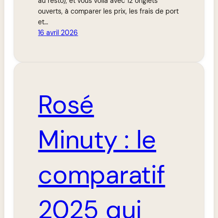
au resto), et vous voilà avec 12 onglets
ouverts, à comparer les prix, les frais de port
et…
16 avril 2026
Rosé
Minuty : le
comparatif
2025 qui