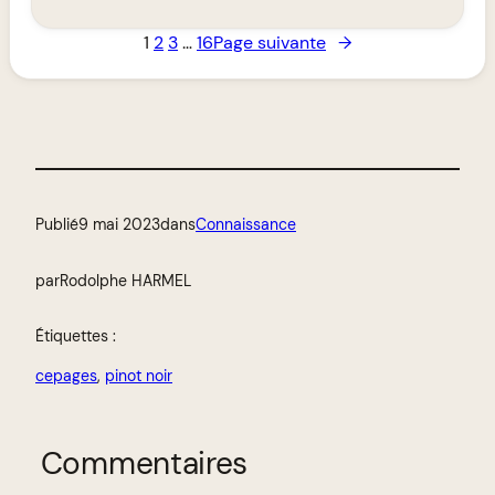
1
2
3
…
16
Page suivante
→
Publié
9 mai 2023
dans
Connaissance
par
Rodolphe HARMEL
Étiquettes :
cepages
, 
pinot noir
Commentaires